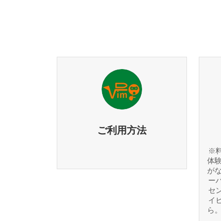
ご利用方法
※
体
が
ー
セ
イ
ら