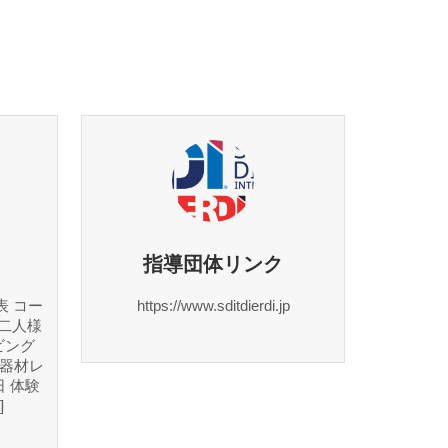
指導団体リンク
表 コー
https://www.sditdierdi.jp
お二人様
ビング
名様 器材レ
 体験
]